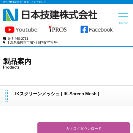
水処理機器の製造・販売・メンテナンス
トップペー
MENU
製品案内
Products
047-460-2711
千葉県船橋市市場5丁目9番22号 6F
ホーロー
Enamele
製品案内
ろ布
Filter
Products
水処理機
Coagulat
Filtration
IKスクリーンメッシュ [ IK-Screen Mesh ]
薬品
Sludge
Dehydrat
会社案内
お問い合わ
カタログダウンロード
プライバシ
動画はこちら