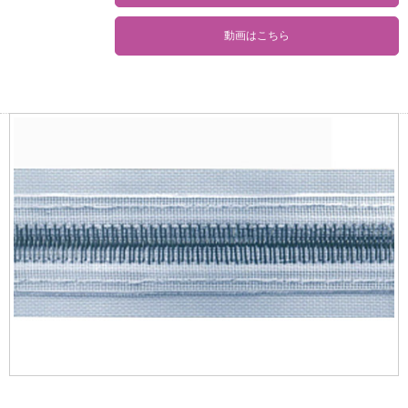
特徴
ろ過性にすぐれているので濃縮用に最適。
寸法安定性がよいので、ベルトの伸長、収縮によるシワの発生がなく、走
行性が安定。
すぐれた耐油・耐薬品性。
ろ布交換はジョイント部レーシング加工のため簡単。
寿命は、一般的なご使用で、2,000時間～3,000時間。