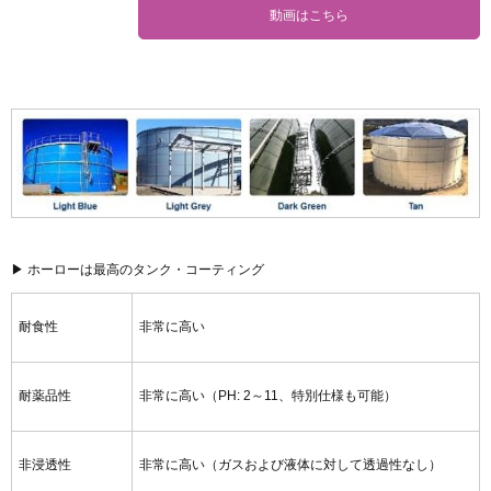
▶ ホーローは最高のタンク・コーティング
耐食性
非常に高い
耐薬品性
非常に高い（PH: 2～11、特別仕様も可能）
非浸透性
非常に高い（ガスおよび液体に対して透過性なし）
非吸着性
非常に高い（汚れが付きにくい）
耐衝撃性と耐摩耗
高い（鋼の強度と柔軟性の上に、堅牢なガラスコーティ
性
ング）
耐久性
非常に高い（外壁もホーロー、塩害などにも大変強い）
メンテナンスコス
安価（内壁も外壁も、大きなメンテナンスがほとんど不