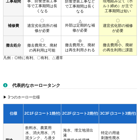
用途
産業排水処理槽
ンク、嫌気性消化
化学工業廃水
嫌気性消化槽(ガス)
槽(液体)、乾燥バル
高温のもの
浄化槽
ク貯蔵
PH
3 - 10
2 - 10
2 - 11
コート厚
210 - 430 um
240 - 460 um
270 - 480 um
テスト方
ホリデーテスト
ホリデーテスト
ホリデーテスト
法
テスト電
900 V
1500 V
1500 V
圧
ブルーブラック
ブルーブラック
ダークグリーン
タンク色
ダークグリーン
その他変更可
その他変更可
その他変更可
取得済みの国際認証