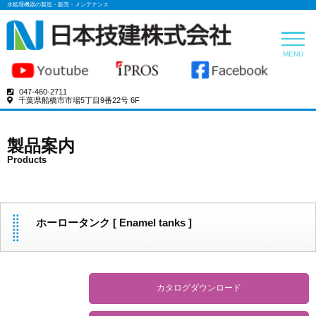
水処理機器の製造・販売・メンテナンス
トップペー
MENU
製品案内
Products
047-460-2711
千葉県船橋市市場5丁目9番22号 6F
ホーロー
Enamele
製品案内
ろ布
Filter
Products
水処理機
Coagulat
Filtration
ホーロータンク [ Enamel tanks ]
薬品
Sludge
Dehydrat
会社案内
カタログダウンロード
お問い合わ
動画はこちら
プライバシ