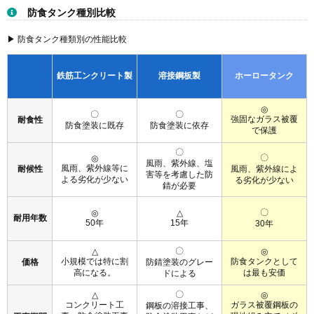
〇
△
◎
小規模では特に割
防食タンクとして
価格
防錆塗装のグレー
高になる。
は最も安価
ドによる
〇
△
◎
コンクリート工
ガラス被覆鋼板の
鋼板の溶接工事、
事、防食塗装工事
現地組み立て（ボ
工事期間
防食塗装工事など
等で工事期間は長
ルト締め）が主で
で工事期間は長く
くなる
工事期間は短い
なる
〇
〇
△
外部は定期的な補
補修費
適宜劣化箇所の補
適宜劣化部の補修
修が必要
修が必要
が必要
〇
◎
△
撤去費用大、廃材
撤去費用小、廃材
撤去処分
撤去費用大、廃材
は再生利用される
の再生利用に課題
の再利用は可能
凡例：◎特に有利、〇有利、△通常
代表的なホーロータンク
▶ 3つのホーロー仕様
仕様
2C1F (2コート1焼付)
2C2F (2コート2焼付)
3C3F (3コート3焼付)
飲料水、農業用
海水、埋立地浸出
水、消火用水、汚
特定の用途
液
泥タンク、ろ過タ
刺激性廃水