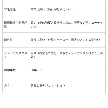
ト
要）
耐用年数
30年以上
カラー
多彩な色のバリエーション
防食タンク種別比較
▶ 防食タンク種類別の性能比較
鉄筋工ンクリート製
溶接鋼板製
ホーロータンク
◎
〇
〇
強固なガラス被覆
耐食性
防食塗装に既存
防食塗装に依存
で保護
〇
〇
◎
風雨、紫外線、塩
風雨、紫外線等に
耐候性
風雨、紫外線によ
害等を考慮した防
よる劣化が少ない
る劣化が少ない
錆が必要
〇
◎
△
耐用年数
50年
15年
30年