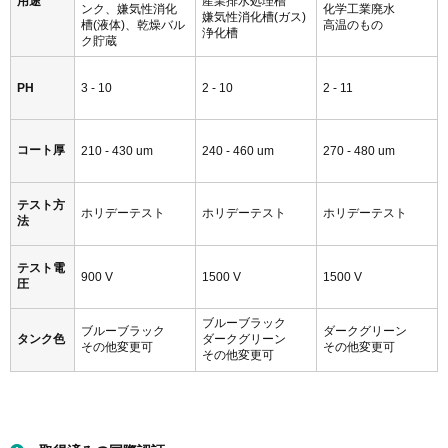
NSF/ANSI /CAN 61
米国 飲料水用製品 認定
ISO9001国際標準規格
品質管理認定
FDA食品接触試験 合格
ISO/EN 28765
EU工業廃水タンク仕様 認定
米国食品医薬品局 シール材