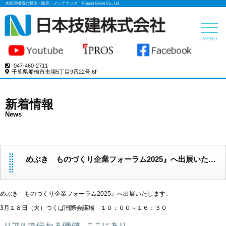
水処理機器の製造・販売・メンテナンス Nippon Giken Co., Ltd.
トップペー
MENU
製品案内
047-460-2711
ホーロー
千葉県船橋市市場5丁目9番22号 6F
Enamele
ろ布
新着情報
Filter
News
水処理機
Coagulat
Filtration
薬品
めぶき ものづくり企業フォーラム2025』へ出展いたします。
Sludge
Dehydrat
会社案内
めぶき ものづくり企業フォーラム2025』へ出展いたします。
お問い合わ
3月１８日（火）つくば国際会議場 １０：００～１６：３０
プライバシ